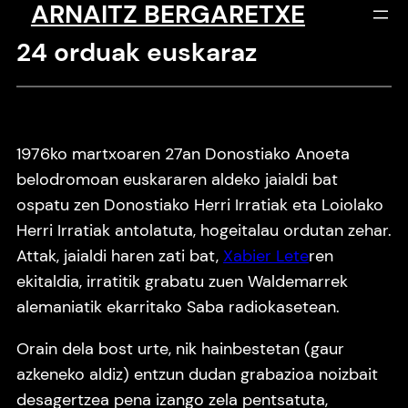
ARNAITZ BERGARETXE
Saltar
al
24 orduak euskaraz
contenido
1976ko martxoaren 27an Donostiako Anoeta
belodromoan euskararen aldeko jaialdi bat
ospatu zen Donostiako Herri Irratiak eta Loiolako
Herri Irratiak antolatuta, hogeitalau ordutan zehar.
Attak, jaialdi haren zati bat,
Xabier Lete
ren
ekitaldia, irratitik grabatu zuen Waldemarrek
alemaniatik ekarritako Saba radiokasetean.
Orain dela bost urte, nik hainbestetan (gaur
azkeneko aldiz) entzun dudan grabazioa noizbait
desagertzea pena izango zela pentsatuta,