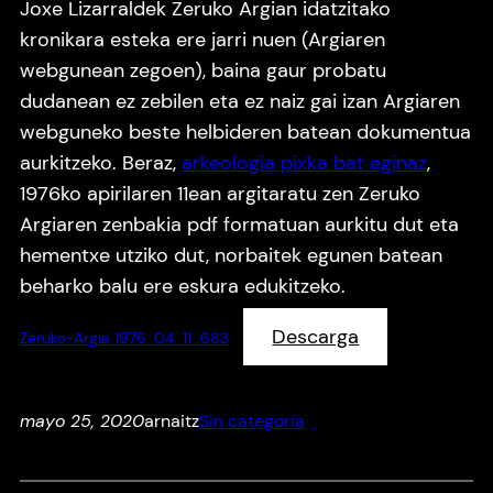
Joxe Lizarraldek Zeruko Argian idatzitako
kronikara esteka ere jarri nuen (Argiaren
webgunean zegoen), baina gaur probatu
dudanean ez zebilen eta ez naiz gai izan Argiaren
webguneko beste helbideren batean dokumentua
aurkitzeko. Beraz,
arkeologia pixka bat eginaz
,
1976ko apirilaren 11ean argitaratu zen Zeruko
Argiaren zenbakia pdf formatuan aurkitu dut eta
hementxe utziko dut, norbaitek egunen batean
beharko balu ere eskura edukitzeko.
Descarga
Zeruko-Argia 1976_04_11_683
mayo 25, 2020
arnaitz
Sin categoría