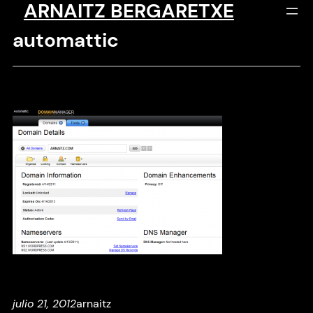
ARNAITZ BERGARETXE
Saltar
al
automattic
contenido
julio 21, 2012
arnaitz