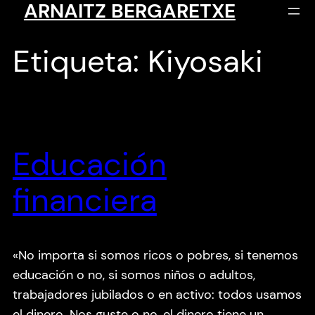
ARNAITZ BERGARETXE
Saltar
al
contenido
Etiqueta:
Kiyosaki
Educación
financiera
«No importa si somos ricos o pobres, si tenemos
educación o no, si somos niños o adultos,
trabajadores jubilados o en activo: todos usamos
el dinero. Nos guste o no, el dinero tiene un