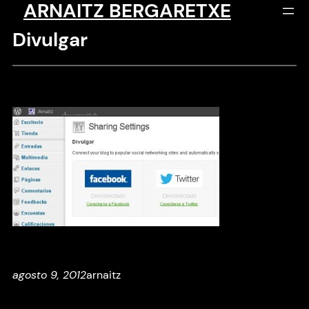
ARNAITZ BERGARETXE
Saltar
al
Divulgar
contenido
agosto 9, 2012
arnaitz