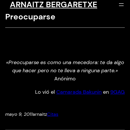
ARNAITZ BERGARETXE
Saltar
al
Preocuparse
contenido
«Preocuparse es como una mecedora: te da algo
que hacer pero no te lleva a ninguna parte.»
Anónimo
Lo vió el
Camarada Bakunin
en
9GAG
mayo 9, 2011
arnaitz
Citas