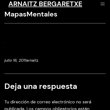
ARNAITZ BERGARETXE
Saltar
al
MapasMentales
contenido
julio 16, 2011
arnaitz
Deja una respuesta
Tu dirección de correo electrónico no será
publicada.
Los campos obligatorios están