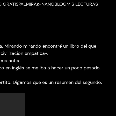
O GRATIS
PALMIRA
κ-NANO
BLOG
MIS LECTURAS
oa. Mirando mirando encontré un libro del que
 civilización empática».
eresantes.
aco en inglés se me iba a hacer un poco pesado,
cortito. Digamos que es un resumen del segundo.