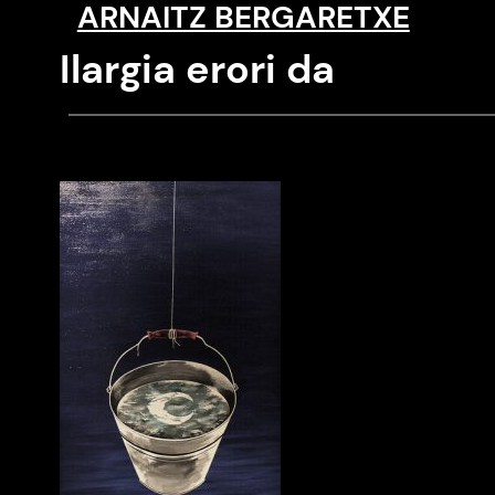
ARNAITZ BERGARETXE
Saltar
al
Ilargia erori da
contenido