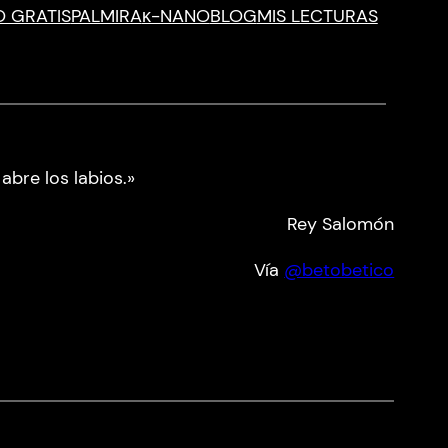
O GRATIS
PALMIRA
κ-NANO
BLOG
MIS LECTURAS
 abre los labios.»
Rey Salomón
Vía
@betobetico