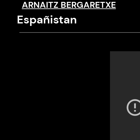
ARNAITZ BERGARETXE
Saltar
al
Españistan
contenido