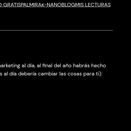
O GRATIS
PALMIRA
κ-NANO
BLOG
MIS LECTURAS
keting al día, al final del año habrás hecho
al día debería cambiar las cosas para ti):