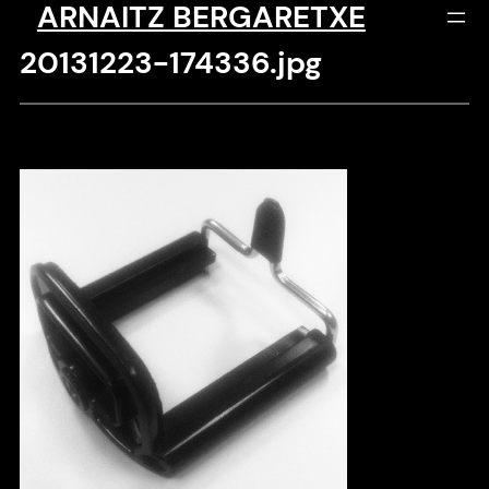
ARNAITZ BERGARETXE
Saltar
al
20131223-174336.jpg
contenido