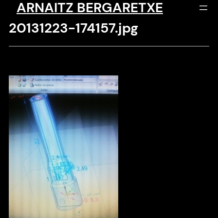
ARNAITZ BERGARETXE
Saltar
al
20131223-174157.jpg
contenido