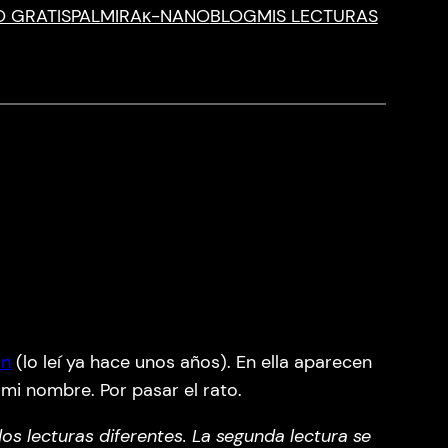
O GRATIS
PALMIRA
κ-NANO
BLOG
MIS LECTURAS
wn
(lo leí ya hace unos años). En ella aparecen
mi nombre. Por pasar el rato.
os lecturas diferentes. La segunda lectura se