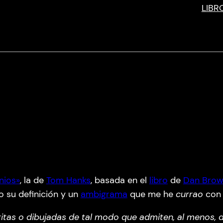
LIBR
nios»
, la de
Tom Hanks
, basada en el
libro
de
Dan Bro
o su definición y un
ambigrama
que me he
currao
con 
itas o dibujadas de tal modo que admiten, al menos, d