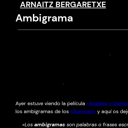
ARNAITZ BERGARETXE
Saltar
al
Ambigrama
contenido
Ayer estuve viendo la película
«Ángeles y Demo
los ambigramas de los
«illuminati»
y aquí os dej
«Los
ambigramas
son palabras o frases escr