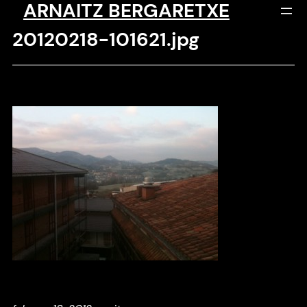
ARNAITZ BERGARETXE
Saltar
al
20120218-101621.jpg
contenido