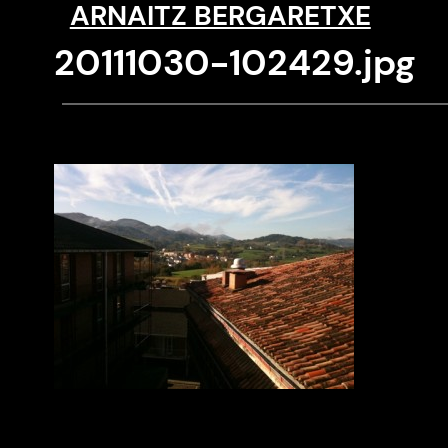
ARNAITZ BERGARETXE
Saltar
al
20111030-102429.jpg
contenido