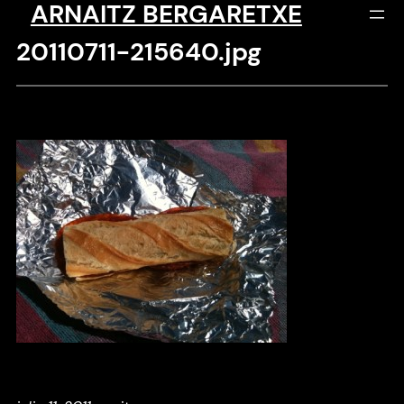
ARNAITZ BERGARETXE
Saltar
al
20110711-215640.jpg
contenido