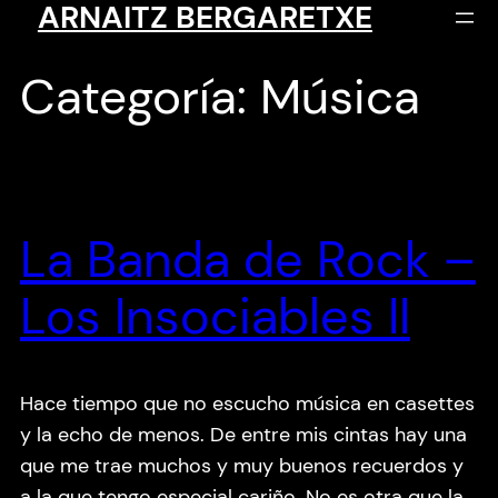
ARNAITZ BERGARETXE
Saltar
al
contenido
Categoría:
Música
La Banda de Rock –
Los Insociables II
Hace tiempo que no escucho música en casettes
y la echo de menos. De entre mis cintas hay una
que me trae muchos y muy buenos recuerdos y
a la que tengo especial cariño. No es otra que la